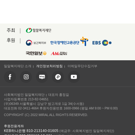
주최
후원
밀알복지재단 소개
개인정보처리방침
이메일무단수집거부
사회복지법인 밀알복지재단
대표자 홍정길
사업자등록번호 213-82-04651
(우)06349 서울특별시 강남구 밤고개로 1길 34(수서동)
대표전화 02-3411-4664 후원자전용번호 1600-0966 (평일 AM 9:00 ~ PM 6:00)
COPYRIGHT (C) 2022 MIRAL ALL RIGHTS RESERVED.
후원전용계좌
KEB하나은행 810-213140-01605
(예금주: 사회복지법인 밀알복지재단)