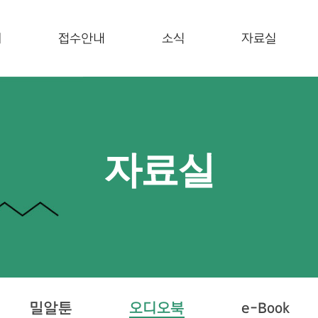
개
접수안내
소식
자료실
자료실
밀알툰
오디오북
e-Book