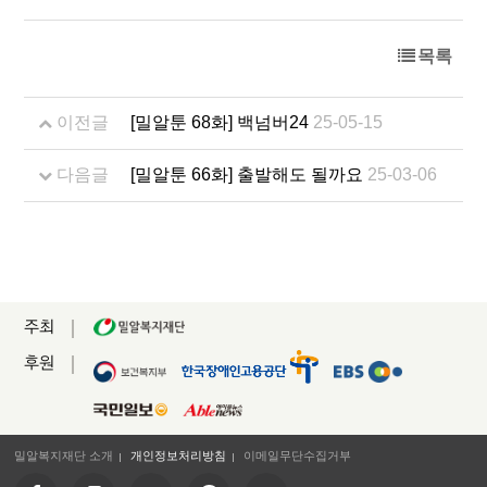
목록
이전글
[밀알툰 68화] 백넘버24
25-05-15
다음글
[밀알툰 66화] 출발해도 될까요
25-03-06
주최
후원
밀알복지재단 소개
개인정보처리방침
이메일무단수집거부