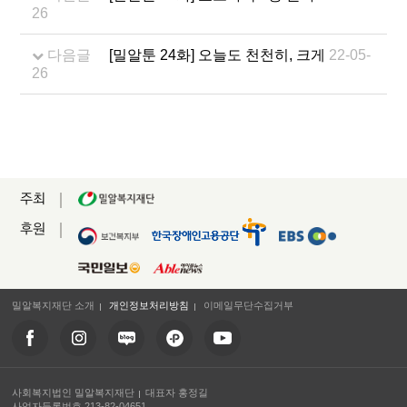
26
다음글
[밀알툰 24화] 오늘도 천천히, 크게
22-05-
26
주최
후원
밀알복지재단 소개
개인정보처리방침
이메일무단수집거부
사회복지법인 밀알복지재단
대표자 홍정길
사업자등록번호 213-82-04651