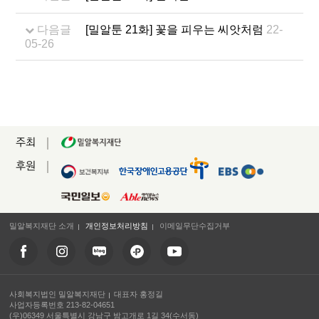
다음글
[밀알툰 21화] 꽃을 피우는 씨앗처럼
22-
05-26
주최
후원
밀알복지재단 소개
개인정보처리방침
이메일무단수집거부
사회복지법인 밀알복지재단
대표자 홍정길
사업자등록번호 213-82-04651
(우)06349 서울특별시 강남구 밤고개로 1길 34(수서동)